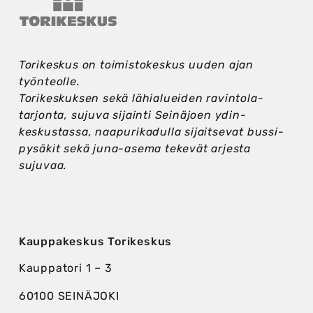
Torikeskus on toimistokeskus uuden ajan
työnteolle.
Torikeskuksen sekä lähi­alueiden ravintola­
tarjonta, sujuva sijainti Seinäjoen ydin­
keskustassa, naapuri­kadulla sijaitsevat bussi­
pysäkit sekä juna-asema tekevät arjesta
sujuvaa.
Kauppakeskus Torikeskus
Kauppatori 1 – 3
60100 SEINÄJOKI