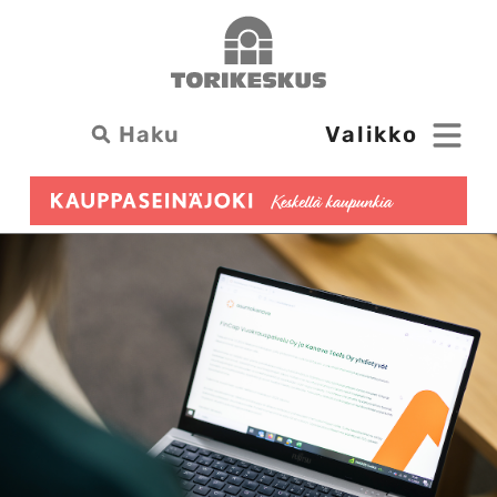
Siirry
Torikeskus
sisältöön
Haku: