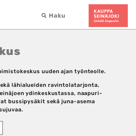
skus
imisto­keskus uuden ajan työn­teolle.
kä lähi­alueiden ravintola­tarjonta,
Seinäjoen ydin­keskustassa, naapuri­
vat bussi­pysäkit sekä juna-asema
 sujuvaa.