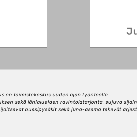
Ju
us on toimistokeskus uuden ajan työnteolle.
uksen sekä lähi­alueiden ravintola­tarjonta, sujuva sija
sijaitsevat bussi­pysäkit sekä juna-asema tekevät arjes