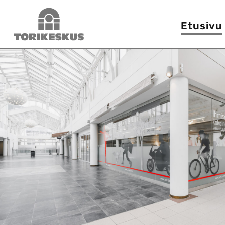
Siirry
Torikeskus
sisältöön
Etusivu
Haku: