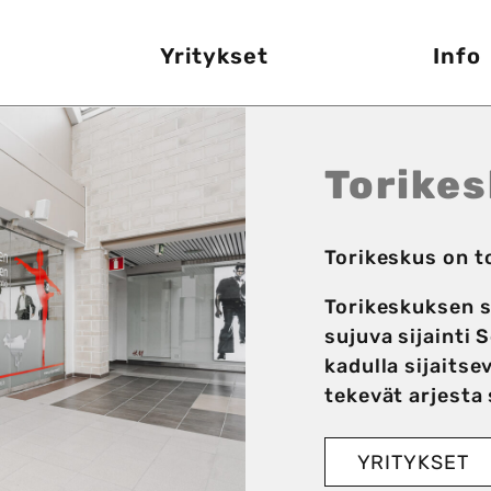
Yritykset
Info
Torike
Torikeskus on to
Torikeskuksen se
sujuva sijainti 
kadulla sijaitse
tekevät arjesta
YRITYKSET