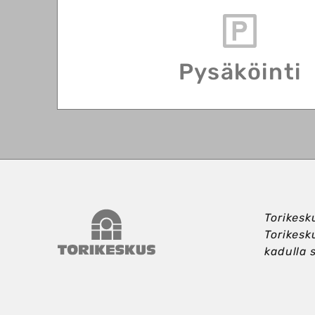
Pysäköinti
Torikeskus
Torikesk
Torikesk
kadulla 