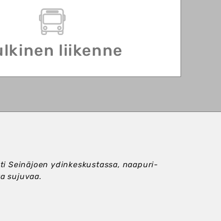
lkinen liikenne
inti Seinäjoen ydin­keskustassa, naapuri­
ta sujuvaa.