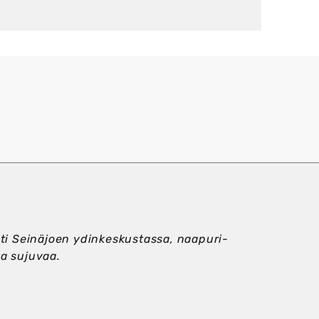
inti Seinäjoen ydin­keskustassa, naapuri­
ta sujuvaa.