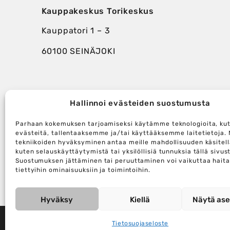
Kauppakeskus Torikeskus
Kauppatori 1 – 3
60100 SEINÄJOKI
Hallinnoi evästeiden suostumusta
Parhaan kokemuksen tarjoamiseksi käytämme teknologioita, ku
evästeitä, tallentaaksemme ja/tai käyttääksemme laitetietoja.
tekniikoiden hyväksyminen antaa meille mahdollisuuden käsitellä
kuten selauskäyttäytymistä tai yksilöllisiä tunnuksia tällä sivust
Suostumuksen jättäminen tai peruuttaminen voi vaikuttaa haital
tiettyihin ominaisuuksiin ja toimintoihin.
Hyväksy
Kiellä
Näytä ase
Tietosuojaseloste
City Kauppapaikat Oy © 2026
|
Tietosuojaseloste