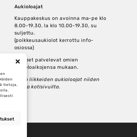
Aukioloajat
Kauppakeskus on avoinna ma-pe klo
8.00-19.30, la klo 10.00-19.30, su
suljettu.
(poikkeusaukiolot kerrottu info-
osiossa)
Liikkeet palvelevat omien
aukioloaikojensa mukaan.
ten
Katso liikkeiden aukioloajat niiden
 Näiden
 tietoja,
omilta kotisivuilta.
olla.
lisesti
tukset