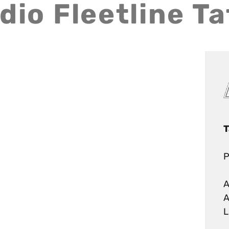
dio Fleetline T
T
P
A
A
L