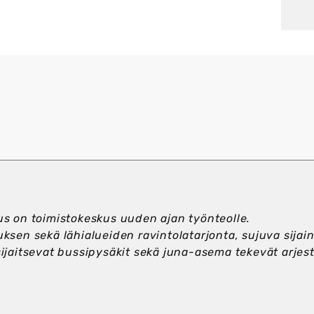
us on toimistokeskus uuden ajan työnteolle.
uksen sekä lähi­alueiden ravintola­tarjonta, sujuva sija
sijaitsevat bussi­pysäkit sekä juna-asema tekevät arjes