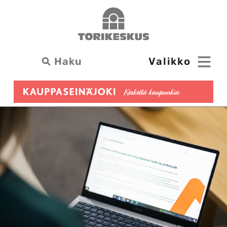
Siirry
Torikeskus
sisältöön
Haku: