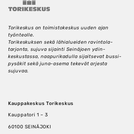
Torikeskus on toimistokeskus uuden ajan
työnteolle.
Torikeskuksen sekä lähi­alueiden ravintola­
tarjonta, sujuva sijainti Seinäjoen ydin­
keskustassa, naapuri­kadulla sijaitsevat bussi­
pysäkit sekä juna-asema tekevät arjesta
sujuvaa.
Kauppakeskus Torikeskus
Kauppatori 1 – 3
60100 SEINÄJOKI